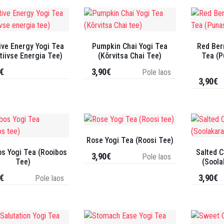
ive Energy Yogi Tea
Pumpkin Chai Yogi Tea
Red Berr
tiivse Energia Tee)
(Kõrvitsa Chai Tee)
Tea (P
€
3,90€
Pole laos
3,90€
Rose Yogi Tea (Roosi Tee)
os Yogi Tea (Rooibos
Salted 
3,90€
Pole laos
Tee)
(Soola
€
3,90€
Pole laos