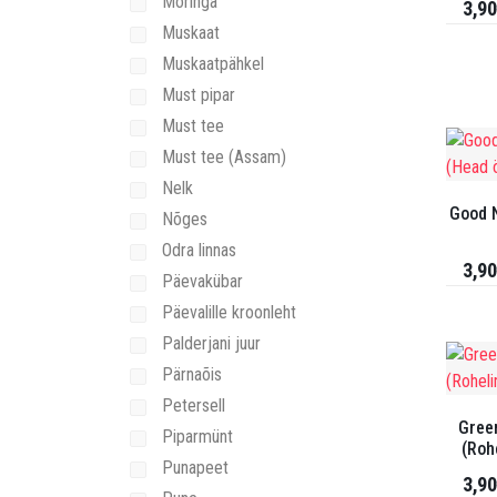
Moringa
3,90
Muskaat
Muskaatpähkel
Must pipar
Must tee
Must tee (Assam)
Nelk
Good N
Nõges
Odra linnas
3,90
Päevakübar
Päevalille kroonleht
Palderjani juur
Pärnaõis
Petersell
Gree
Piparmünt
(Roh
Punapeet
3,90