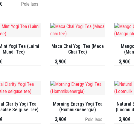
€
Pole laos
Mint Yogi Tea (Laimi
Maca Chai Yogi Tea (Maca
Mango 
Mündi Tee)
Chai Tee)
(Man
€
3,90€
3,90€
al Clarity Yogi Tea
Morning Energy Yogi Tea
Natural 
aalse Selguse Tee)
(Hommikuenergia)
(Loomuli
€
3,90€
3,90€
Pole laos