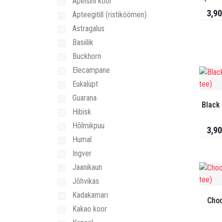
Apelsini koor
3,90
Apteegitill (ristiköömen)
Astragalus
Basiilik
Buckhorn
Elecampane
Eukalüpt
Guarana
Black
Hibisk
Hõlmikpuu
3,90
Humal
Ingver
Jaanikaun
Jõhvikas
Kadakamari
Choc
Kakao koor