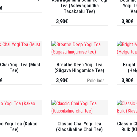
Tea (Ashwagandha
Yogi T
€
Tasakaalu Tee)
Van
3,90€
3,90€
 Chai Yogi Tea (Must
Breathe Deep Yogi Tea
Bright
Tee)
(Sügava Hingamise Tee)
(Hel
€
3,90€
3,90€
Pole laos
o Yogi Tea (Kakao
Classic Chai Yogi Tea
Classic C
Tee)
(Klassikaline Chai Tee)
Bulk (K