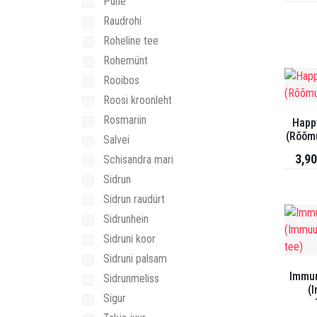
Pune
Raudrohi
Roheline tee
Rohemünt
Rooibos
Roosi kroonleht
Rosmariin
Happ
(Rõõm
Salvei
3,90
Schisandra mari
Sidrun
Sidrun raudürt
Sidrunhein
Sidruni koor
Sidruni palsam
Immun
Sidrunmeliss
(
Sigur