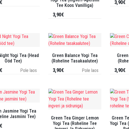
€
3,90€
Tee Koos Vanilliga)
3,90€
ight Yogi Tea (Head
Green Balance Yogi Tea
Green
Ööd Tee)
(Roheline Tasakaalutee)
(Rohe
€
3,90€
3,90€
Pole laos
Pole laos
n Jasmine Yogi Tea
eline Jasmiini Tee)
Green Tea Ginger Lemon
Green T
Yogi Tea (Roheline Tee
Yogi Tea 
€
Ingveri Ja Sidruniga)
Ro