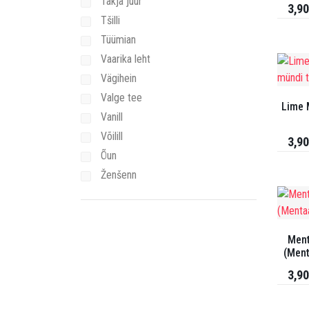
Takja juur
3,90
Tšilli
Tüümian
Vaarika leht
Vägihein
Valge tee
Lime 
Vanill
Võilill
3,90
Õun
Ženšenn
Ment
(Ment
3,90