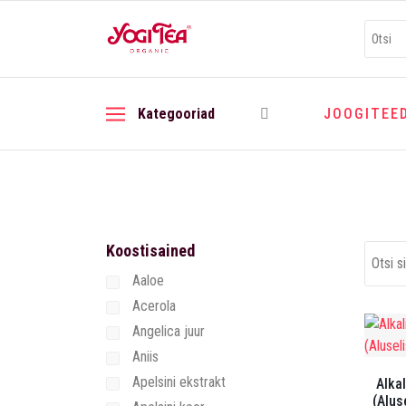
Kategooriad
JOOGITEE
Koostisained
Aaloe
Acerola
Angelica juur
Aniis
Apelsini ekstrakt
Alka
(Alus