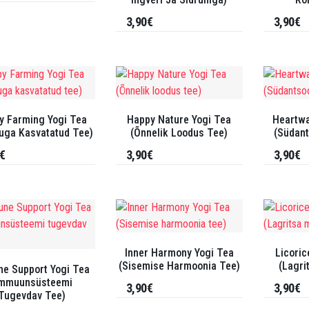
3,90€
3,90€
y Farming Yogi Tea
Happy Nature Yogi Tea
Heartwa
uga Kasvatatud Tee)
(Õnnelik Loodus Tee)
(Südan
€
3,90€
3,90€
Inner Harmony Yogi Tea
Licoric
(Sisemise Harmoonia Tee)
(Lagri
e Support Yogi Tea
Immuunsüsteemi
3,90€
3,90€
Tugevdav Tee)