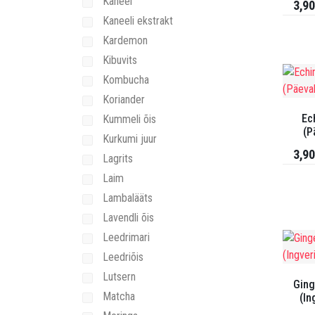
Kaneel
3,90
Kaneeli ekstrakt
Kardemon
Kibuvits
Kombucha
Koriander
Ec
Kummeli õis
(P
Kurkumi juur
3,90
Lagrits
Laim
Lambalääts
Lavendli õis
Leedrimari
Leedriõis
Lutsern
Ging
Matcha
(In