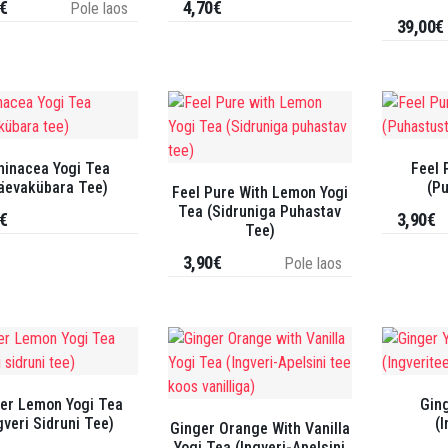
€
4,70€
Pole laos
39,00€
hinacea Yogi Tea
Feel 
äevakübara Tee)
(P
Feel Pure With Lemon Yogi
Tea (Sidruniga Puhastav
€
3,90€
Tee)
3,90€
Pole laos
er Lemon Yogi Tea
Gin
gveri Sidruni Tee)
(I
Ginger Orange With Vanilla
Yogi Tea (Ingveri-Apelsini