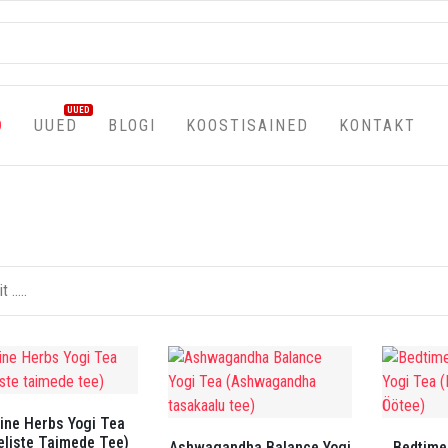
UUED
D
UUED
BLOGI
KOOSTISAINED
KONTAKT
line Herbs Yogi Tea
eliste Taimede Tee)
Ashwagandha Balance Yogi
Bedtime