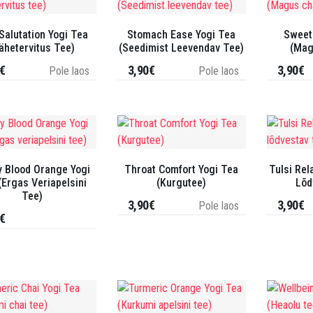
Salutation Yogi Tea
Stomach Ease Yogi Tea
Sweet
ähetervitus Tee)
(Seedimist Leevendav Tee)
(Mag
€
3,90€
3,90€
Pole laos
Pole laos
 Blood Orange Yogi
Throat Comfort Yogi Tea
Tulsi Rel
(Ergas Veriapelsini
(Kurgutee)
Lõd
Tee)
3,90€
3,90€
Pole laos
€